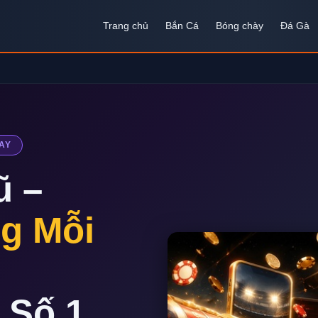
Trang chủ
Bắn Cá
Bóng chày
Đá Gà
AY
ũ –
g Mỗi
 Số 1