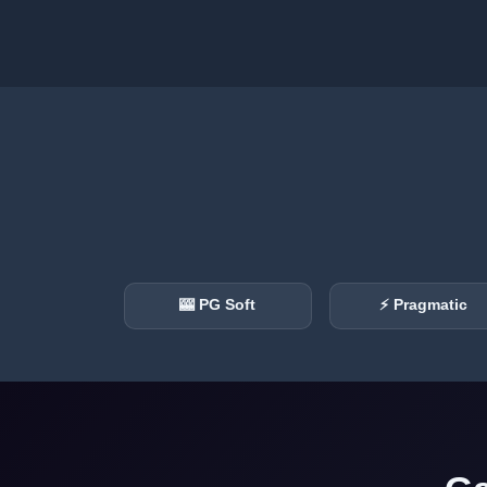
🎰 PG Soft
⚡ Pragmatic