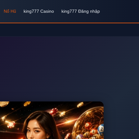
Nổ Hũ
king777 Casino
king777 Đăng nhập