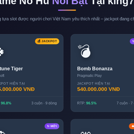
ame Nổ Hũ
Nổi Bật
Tại king
tựa slot được người chơi Việt Nam yêu thích nhất – jackpot đang 
💰 JACKPOT

💣
tune Tiger
Bomb Bonanza
oft
Pragmatic Play
KPOT HIỆN TẠI
JACKPOT HIỆN TẠI
5.000.000 VNĐ
540.000.000 VNĐ
:
96.8%
RTP:
96.5%
3 cuộn · 9 dòng
7 cuộn · 7
✨ MỚI
