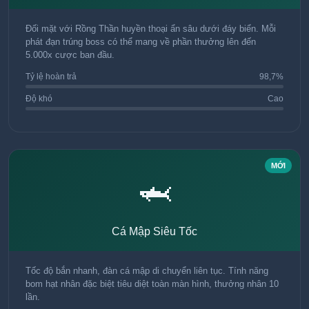
Đối mặt với Rồng Thần huyền thoại ẩn sâu dưới đáy biển. Mỗi
phát đạn trúng boss có thể mang về phần thưởng lên đến
5.000x cược ban đầu.
Tỷ lệ hoàn trả
98,7%
Độ khó
Cao
MỚI
🦈
Cá Mập Siêu Tốc
Tốc độ bắn nhanh, đàn cá mập di chuyển liên tục. Tính năng
bom hạt nhân đặc biệt tiêu diệt toàn màn hình, thưởng nhân 10
lần.