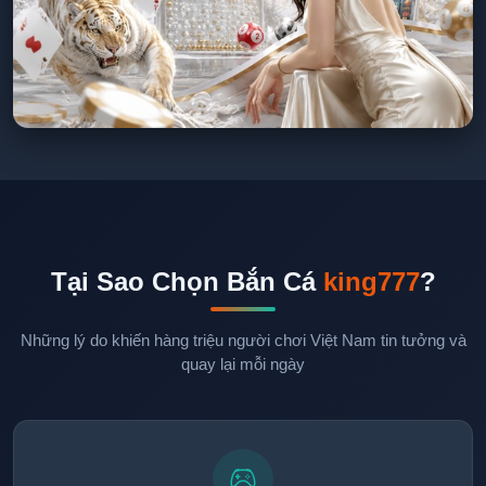
Tại Sao Chọn Bắn Cá
king777
?
Những lý do khiến hàng triệu người chơi Việt Nam tin tưởng và
quay lại mỗi ngày