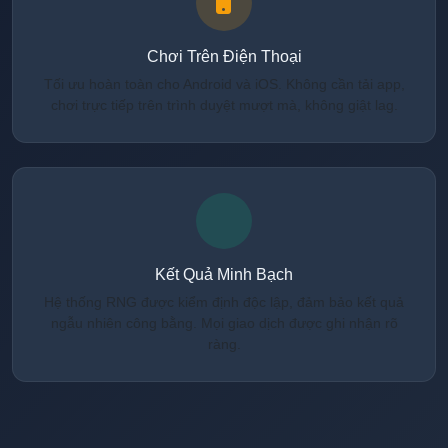
Chơi Trên Điện Thoại
Tối ưu hoàn toàn cho Android và iOS. Không cần tải app,
chơi trực tiếp trên trình duyệt mượt mà, không giật lag.
Kết Quả Minh Bạch
Hệ thống RNG được kiểm định độc lập, đảm bảo kết quả
ngẫu nhiên công bằng. Mọi giao dịch được ghi nhận rõ
ràng.