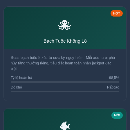
HOT
🐙
Bạch Tuộc Khổng Lồ
Boss bạch tuộc 8 xúc tu cực kỳ nguy hiểm. Mỗi xúc tu bị phá
hủy tặng thưởng riêng, tiêu diệt hoàn toàn nhận jackpot đặc
biệt.
Tỷ lệ hoàn trả
98,5%
Độ khó
Rất cao
MỚI
🐠