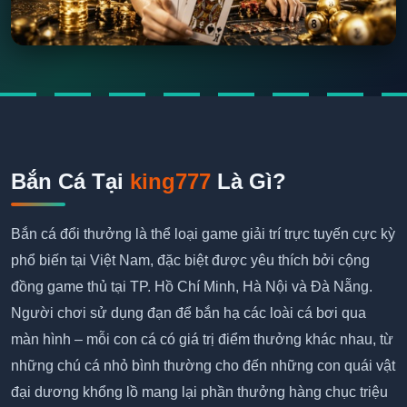
Bắn Cá Tại
king777
Là Gì?
Bắn cá đổi thưởng là thể loại game giải trí trực tuyến cực kỳ
phổ biến tại Việt Nam, đặc biệt được yêu thích bởi cộng
đồng game thủ tại TP. Hồ Chí Minh, Hà Nội và Đà Nẵng.
Người chơi sử dụng đạn để bắn hạ các loài cá bơi qua
màn hình – mỗi con cá có giá trị điểm thưởng khác nhau, từ
những chú cá nhỏ bình thường cho đến những con quái vật
đại dương khổng lồ mang lại phần thưởng hàng chục triệu