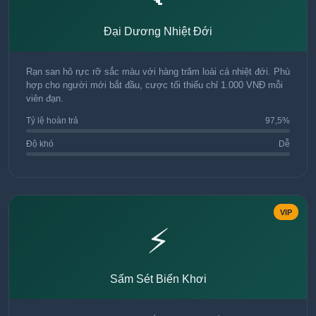
Đại Dương Nhiệt Đới
Rạn san hô rực rỡ sắc màu với hàng trăm loài cá nhiệt đới. Phù
hợp cho người mới bắt đầu, cược tối thiểu chỉ 1.000 VNĐ mỗi
viên đạn.
Tỷ lệ hoàn trả
97,5%
Độ khó
Dễ
VIP
⚡
Sấm Sét Biển Khơi