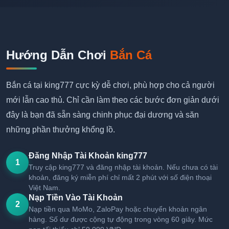
Hướng Dẫn Chơi
Bắn Cá
Bắn cá tại king777 cực kỳ dễ chơi, phù hợp cho cả người
mới lẫn cao thủ. Chỉ cần làm theo các bước đơn giản dưới
đây là bạn đã sẵn sàng chinh phục đại dương và săn
những phần thưởng khổng lồ.
Đăng Nhập Tài Khoản king777
1
Truy cập king777 và đăng nhập tài khoản. Nếu chưa có tài
khoản, đăng ký miễn phí chỉ mất 2 phút với số điện thoại
Việt Nam.
Nạp Tiền Vào Tài Khoản
2
Nạp tiền qua MoMo, ZaloPay hoặc chuyển khoản ngân
hàng. Số dư được cộng tự động trong vòng 60 giây. Mức