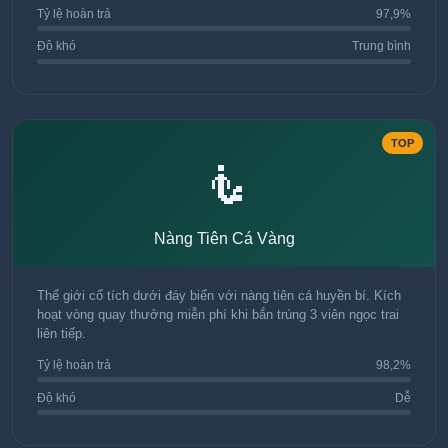
Tỷ lệ hoàn trả
97,9%
Độ khó
Trung bình
TOP
🧜
Nàng Tiên Cá Vàng
Thế giới cổ tích dưới đáy biển với nàng tiên cá huyền bí. Kích
hoạt vòng quay thưởng miễn phí khi bắn trúng 3 viên ngọc trai
liên tiếp.
Tỷ lệ hoàn trả
98,2%
Độ khó
Dễ