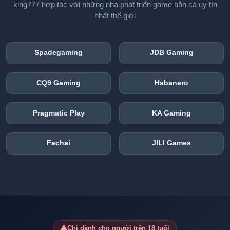
king777 hợp tác với những nhà phát triển game bắn cá uy tín
nhất thế giới
Spadegaming
JDB Gaming
CQ9 Gaming
Habanero
Pragmatic Play
KA Gaming
Fachai
JILI Games
Chỉ dành cho người trên 18 tuổi